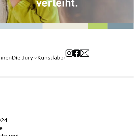
innen
Die Jury
Kunstlabor
024
e
kte und