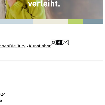
innen
Die Jury
Kunstlabor
024
e
kte und